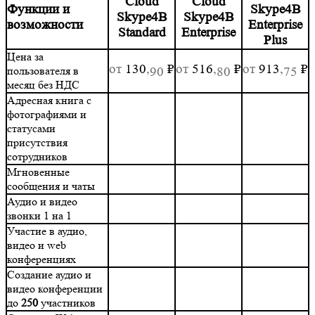
Cloud
Cloud
Функции и
Skype4B
Skype4B
Skype4B
возможности
Enterprise
Standard
Enterprise
Plus
Цена за
от
130
,
₽
от
516
,
₽
от
913
,
₽
пользователя в
90
80
75
месяц без НДС
Адресная книга с
фотографиями и
статусами
присутствия
сотрудников
Мгновенные
сообщения и чаты
Аудио и видео
звонки 1 на 1
Участие в аудио,
видео и web
конференциях
Создание аудио и
видео конференции
до
250
участников