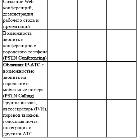
Создание Web-
конференций,
демонстрация
рабочего стола и
презентаций
Возможность
звонить в
конференцию с
городского телефона
(
PSTN Conferencing
)
Облачная IP-АТС
с
возможностью
звонить на
городские и
мобильные номера
(
PSTN Calling
)
Группы вызова,
автосекретарь (IVR),
перевод звонков,
голосовая почта,
интеграция с
другими АТС