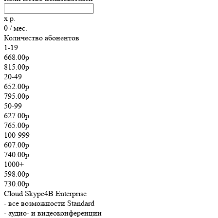
x
р.
0
/ мес.
Количество абонентов
1-19
668.00р
815.00р
20-49
652.00р
795.00р
50-99
627.00р
765.00р
100-999
607.00р
740.00р
1000+
598.00р
730.00р
Cloud Skype4B Enterprise
- все возможности Standard
- аудио- и видеоконференции