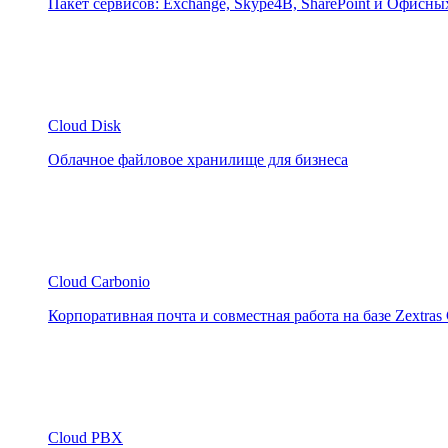
Пакет сервисов: Exchange, Skype4B, SharePoint и Офисн
Cloud Disk
Облачное файловое хранилище для бизнеса
Cloud Carbonio
Корпоративная почта и совместная работа на базе Zextras 
Cloud PBX