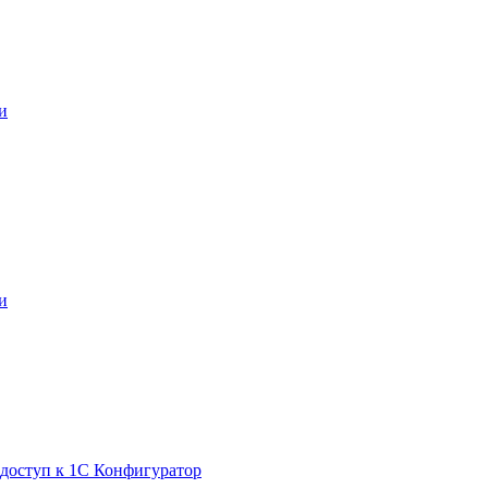
и
и
 доступ к 1С Конфигуратор