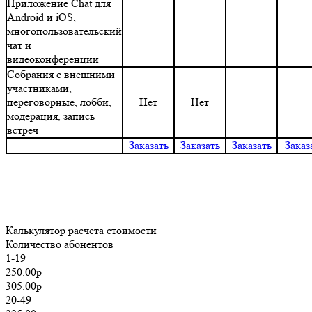
Приложение Chat для
Android и iOS,
многопользовательский
чат и
видеоконференции
Собрания с внешними
участниками,
переговорные, лобби,
Нет
Нет
модерация, запись
встреч
Заказать
Заказать
Заказать
Заказ
Калькулятор расчета стоимости
Количество абонентов
1-19
250.00р
305.00р
20-49