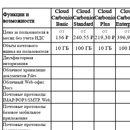
Cloud
Cloud
Cloud
Clo
Функции и
Carbonio
Carbonio
Carbonio
Carbo
возможности
Basic
Standard
Plus
Enterp
от
от
от
от
Цена за пользователя в
136
₽
240.55
₽
219,30
₽
396,
месяц без учёта НДС
Объём почтового
10 ГБ
100 ГБ
10 ГБ
100 
ящика на пользователя
Двухфакторная
авторизация
Облачное хранилище
документов Files
Облачный Web-офис
Docs
Почтовые протоколы:
IMAP/POP3/SMTP, Web
Почтовые протоколы:
базовое мобильное
приложение
Почтовые протоколы: