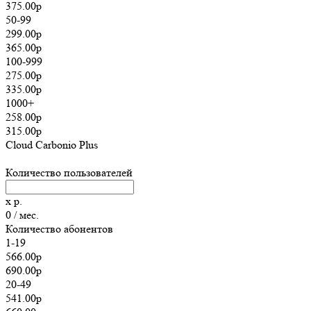
375.00р
50-99
299.00р
365.00р
100-999
275.00р
335.00р
1000+
258.00р
315.00р
Cloud Carbonio Plus
Количество пользователей
x
р.
0
/ мес.
Количество абонентов
1-19
566.00р
690.00р
20-49
541.00р