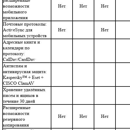
расширенные
возможности
Нет
Нет
Нет
мобильного
приложения
Почтовые протоколы:
ActiveSync для
Нет
Нет
мобильных устройств
Адресные книги и
календари по
протоколу:
CalDav/CardDav
Антиспам и
антивирусная защита:
Kaspersky™ + Eset +
CISCO ClamAV
Хранение удалённых
писем и ящиков в
течение 30 дней
Расширенные
возможности
Нет
Нет
Нет
резервного
копирования